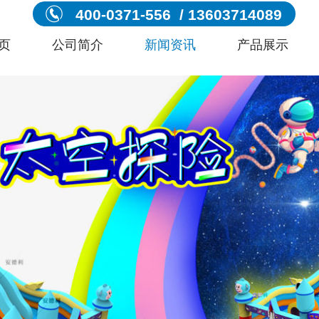
400-0371-556 / 13603714089
页
公司简介
新闻资讯
产品展示