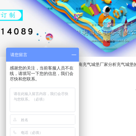
请您留言
网站首页
产品知识
河南充气城堡厂家分析充气城堡
>>
>>
感谢您的关注，当前客服人员不在
线，请填写一下您的信息，我们会
尽快和您联系。