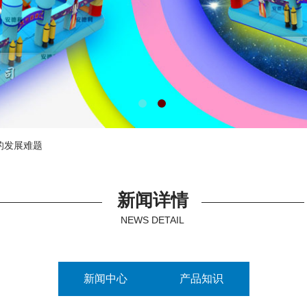
的发展难题
新闻详情
NEWS DETAIL
新闻中心
产品知识