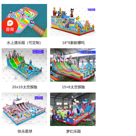
水上漂乐园（可定制）
18*9新款哪吒
20x10太空探险
15×8太空探险
快乐星球
梦幻乐园