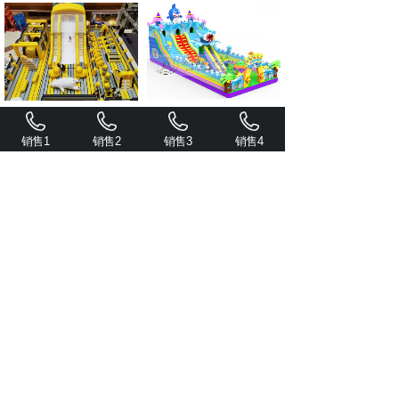
充气小黄鸭
鲨鱼争霸
销售1
销售2
销售3
销售4
恐龙战队
齐天大圣滑梯
共 15 条记录
1
2
下一页>
末页
服务热线：
400-0371-556
地址：
河南省项城市产业集聚
区纬二路28号
抖音加关注