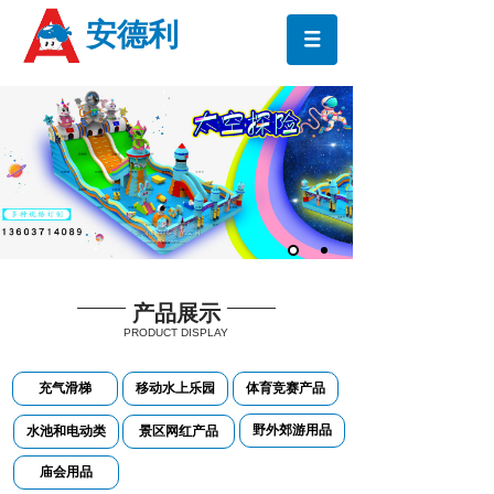
安德利
产品展示
PRODUCT DISPLAY
充气滑梯
移动水上乐园
体育竞赛产品
野外郊游用品
水池和电动类
景区网红产品
庙会用品